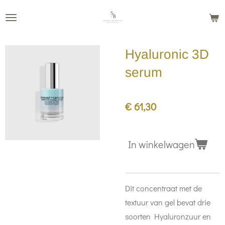
Ga
direct
naar
Hyaluronic 3D
de
hoofdinhoud
serum
€ 61,30
In winkelwagen
Dit concentraat met de
textuur van gel bevat drie
soorten Hyaluronzuur en