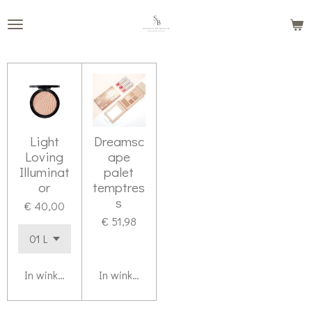
Ga
direct
naar
de
hoofdinhoud
Light
Dreamsc
Loving
ape
Illuminat
palet
or
temptres
s
€ 40,00
€ 51,98
In winkelwagen
In winkelwagen