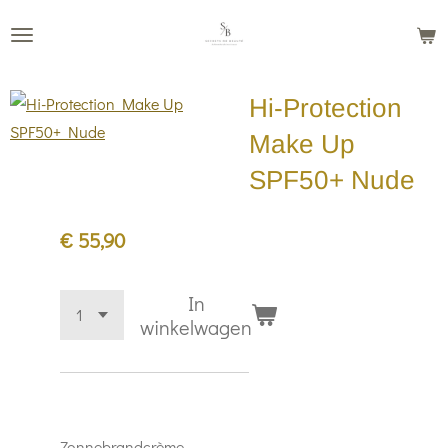
Ga
direct
naar
Hi-Protection
de
hoofdinhoud
Make Up
SPF50+ Nude
€ 55,90
In
winkelwagen
Zonnebrandcrème,