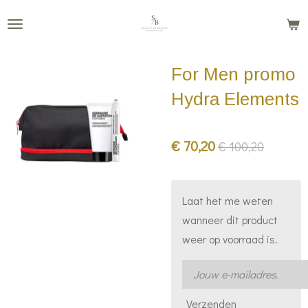
Ga
direct
naar
For Men promo
de
hoofdinhoud
Hydra Elements
€ 70,20
€ 100,20
Laat het me weten
wanneer dit product
weer op voorraad is.
Verzenden