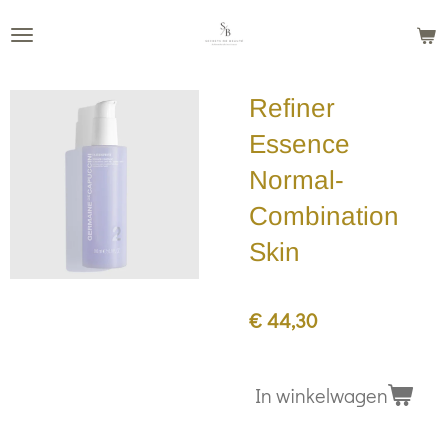
Ga
direct
naar
Refiner
de
hoofdinhoud
Essence
Normal-
Combination
Skin
€ 44,30
In winkelwagen