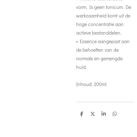
vorm. Is geen tonicum. De
werkzaamheid komt uit de
hoge concentratie aan
actieve bestanddelen.
• Essence aangepast aan
de behoeften van de
normale en gemengde
huid.
Inhoud: 200ml
D
D
S
D
e
e
h
e
l
e
a
l
e
l
r
e
n
e
n