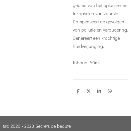
gebied van het oplossen en
inkapselen van zuurstof.
Compenseert de gevolgen
van pollutie en veroudering.
Genereert een krachtige
huidverjonging.
Inhoud: 50ml
D
D
S
D
e
e
h
e
l
e
a
l
e
l
r
e
n
e
n
ts© 2020 - 2023 Secrets de beauté