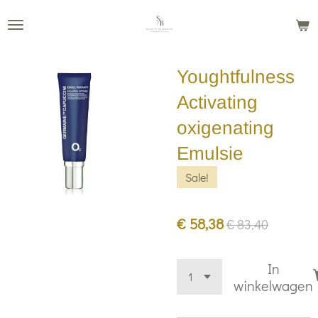
Ga
direct
naar
Youghtfulness
de
hoofdinhoud
Activating
oxigenating
Emulsie
Sale!
€ 58,38
€ 83,40
In
winkelwagen