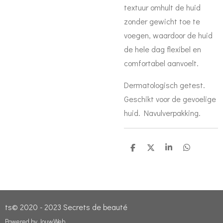
textuur omhult de huid
zonder gewicht toe te
voegen, waardoor de huid
de hele dag flexibel en
comfortabel aanvoelt.
Dermatologisch getest.
Geschikt voor de gevoelige
huid. Navulverpakking.
D
D
S
D
e
e
h
e
l
e
a
l
e
l
r
e
n
e
n
ts© 2020 - 2023 Secrets de beauté
Powered by
JouwWeb