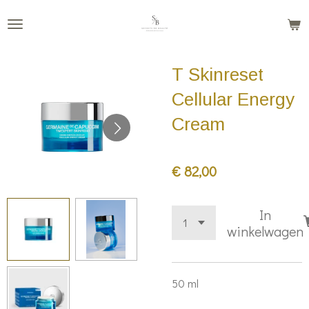
Ga
direct
naar
T Skinreset
de
hoofdinhoud
Cellular Energy
Cream
€ 82,00
In
winkelwagen
50 ml