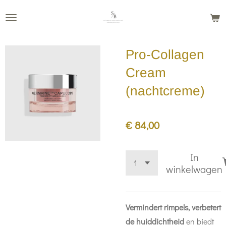
Ga
direct
naar
Pro-Collagen
de
hoofdinhoud
Cream
(nachtcreme)
€ 84,00
In
winkelwagen
Vermindert rimpels, verbetert
de huiddichtheid
en biedt