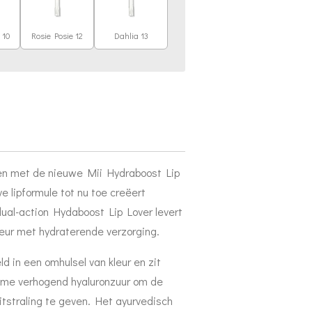
 10
Rosie Posie 12
Dahlia 13
pen met de nieuwe Mii Hydraboost Lip
e lipformule tot nu toe creëert
 dual-action Hydaboost Lip Lover levert
eur met hydraterende verzorging.
d in een omhulsel van kleur en zit
ume verhogend hyaluronzuur om de
uitstraling te geven. Het ayurvedisch