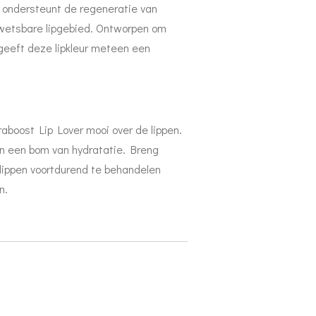
t ondersteunt de regeneratie van
 kwetsbare lipgebied. Ontworpen om
n, geeft deze lipkleur meteen een
aboost Lip Lover mooi over de lippen.
en een bom van hydratatie. Breng
ippen voortdurend te behandelen
n.