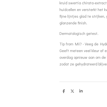
kruid swertia chirata-extrac
huidcellen en versterkt het
fijne lijntjes glad te strijke
glanzende finish.
Dermatologisch getest.
Tip from Mii? - Veeg de Hydr
Geeft meteen veel kleur af 
overdag opnieuw aan om de l
zodat ze gehydrateerd blijve
D
D
S
e
e
h
l
e
a
e
l
r