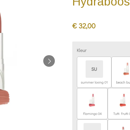
Hydraboost
€ 32,00
Kleur
SU
summer loving 01
beach b
Flamingo 04
Tutti Frutti