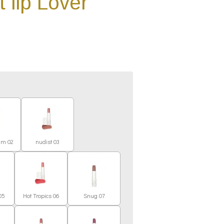
 lip Lover
um 02
nudist 03
 05
Hot Tropics 06
Snug 07