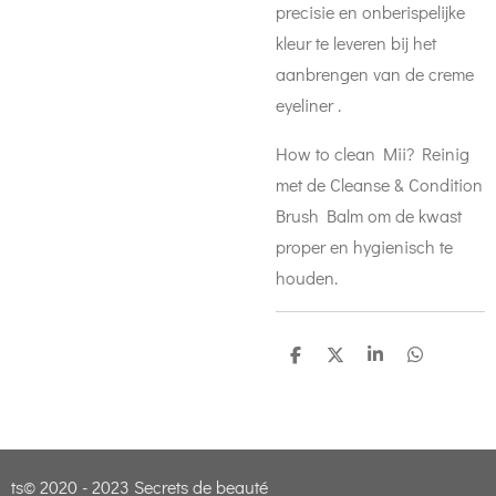
precisie en onberispelijke
kleur te leveren bij het
aanbrengen van de creme
eyeliner .
How to clean Mii? Reinig
met de Cleanse & Condition
Brush Balm om de kwast
proper en hygienisch te
houden.
D
D
S
D
e
e
h
e
l
e
a
l
e
l
r
e
n
e
n
ts© 2020 - 2023 Secrets de beauté