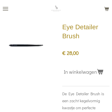
Ga
direct
naar
Eye Detailer
de
hoofdinhoud
Brush
€ 28,00
In winkelwagen
De Eye Detailer Brush is
een zacht kegelvormig
kwastje om perfecte