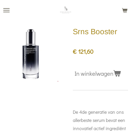
Ga
direct
naar
Srns Booster
de
hoofdinhoud
€ 121,60
In winkelwagen
De 4de generatie van ons
allerbeste serum bevat een
innovatief actief ingrediënt